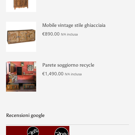
prezzo
prezzo
originale
attuale
era:
è:
€1,990.00.
€1,190.00.
Mobile vintage stile ghiacciaia
€
890.00
IVA inclusa
Parete soggiorno recycle
€
1,490.00
IVA inclusa
Recensioni google