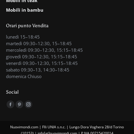
Mobili in teak
Mobili in bambu
Orari punto Vendita
lunedì 15–18:45
martedì 09:30–12:30, 15–18:45
mercoledì 09:30–12:30, 15:15–18:45
giovedì 09:30–12:30, 15:15–18:45
venerdì 09:30–12:30, 15:15–18:45
sabato 09:30–13, 14:30–18:45
domenica Chiuso
Social
Find us on:
Facebook
Pinterest
Instagram
page
page
page
opens
opens
opens
Nuovimondi.com | Flli UNIA s.n.c. | Lungo Dora Voghera 28/d Torino
in
in
in
(10153) | info[at]nuovimondi.com | P.IVA 00715420014