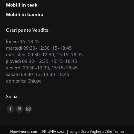
Mobili in teak
Mobili in bambu
Orari punto Vendita
lunedì 15–18:45
martedì 09:30–12:30, 15–18:45
mercoledì 09:30–12:30, 15:15–18:45
giovedì 09:30–12:30, 15:15–18:45
venerdì 09:30–12:30, 15:15–18:45
sabato 09:30–13, 14:30–18:45
domenica Chiuso
Social
Find us on:
Facebook
Pinterest
Instagram
page
page
page
opens
opens
opens
Nuovimondi.com | Flli UNIA s.n.c. | Lungo Dora Voghera 28/d Torino