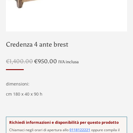
Credenza 4 ante brest
Il
Il
€
1,400.00
€
950.00
IVA inclusa
prezzo
prezzo
originale
attuale
era:
è:
dimensioni:
€1,400.00.
€950.00.
cm 180 x 40 x 90 h
Richiedi informazioni e disponibilità per questo prodotto
Chiamaci negli orari di apertura allo
0118122221
oppure compila il