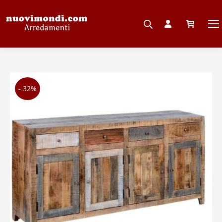
- 32%