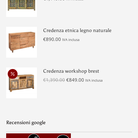
Credenza etnica legno naturale
€
890.00
IVA inclusa
Credenza workshop brest
Il
Il
€
1,390.00
€
849.00
IVA inclusa
prezzo
prezzo
originale
attuale
era:
è:
€1,390.00.
€849.00.
Recensioni google