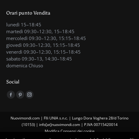
Orari punto Vendita
lunedì 15–18:45
martedì 09:30–12:30, 15–18:45
mercoledì 09:30–12:30, 15:15–18:45
giovedì 09:30–12:30, 15:15–18:45
venerdì 09:30–12:30, 15:15–18:45
sabato 09:30–13, 14:30–18:45
domenica Chiuso
Social
Find us on:
Facebook
Pinterest
Instagram
page
page
page
opens
opens
opens
Nuovimondi.com | Flli UNIA s.n.c. | Lungo Dora Voghera 28/d Torino
in
in
in
(10153) | info[at]nuovimondi.com | P.IVA 00715420014
new
new
new
Modifica Consensi dei cookie
window
window
window