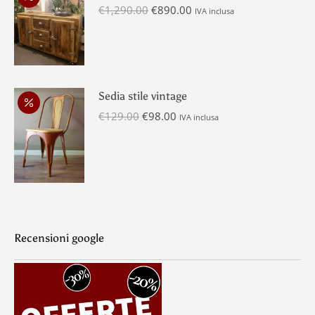
Il
Il
€
1,290.00
€
890.00
IVA inclusa
prezzo
prezzo
originale
attuale
era:
è:
€1,290.00.
€890.00.
Sedia stile vintage
Il
Il
€
129.00
€
98.00
IVA inclusa
prezzo
prezzo
originale
attuale
era:
è:
€129.00.
€98.00.
Recensioni google