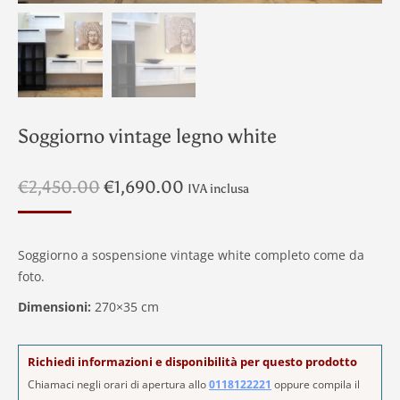
Soggiorno vintage legno white
Il
Il
€
2,450.00
€
1,690.00
IVA inclusa
prezzo
prezzo
originale
attuale
era:
è:
Soggiorno a sospensione vintage white completo come da
€2,450.00.
€1,690.00.
foto.
Dimensioni:
270×35 cm
Richiedi informazioni e disponibilità per questo prodotto
Chiamaci negli orari di apertura allo
0118122221
oppure compila il