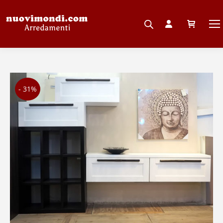
- 31%