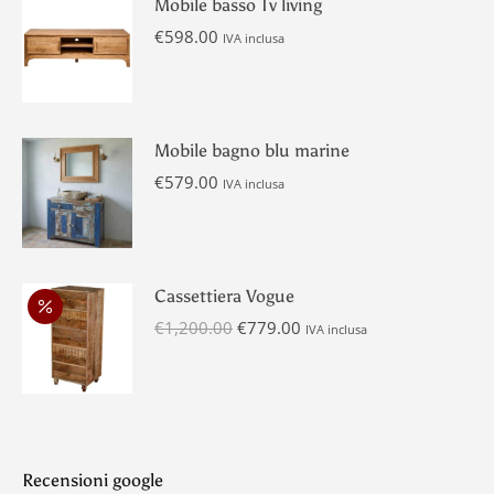
Mobile basso Tv living
€
598.00
IVA inclusa
Mobile bagno blu marine
€
579.00
IVA inclusa
Cassettiera Vogue
Il
Il
€
1,200.00
€
779.00
IVA inclusa
prezzo
prezzo
originale
attuale
era:
è:
€1,200.00.
€779.00.
Recensioni google