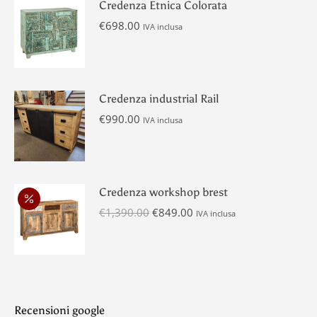
Credenza Etnica Colorata
€
698.00
IVA inclusa
Credenza industrial Rail
€
990.00
IVA inclusa
Credenza workshop brest
Il
Il
€
1,390.00
€
849.00
IVA inclusa
prezzo
prezzo
originale
attuale
era:
è:
€1,390.00.
€849.00.
Recensioni google