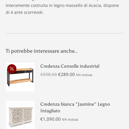
Interamente costruita in legno massello di Acacia, dispone
di 4 ante scorrevoli.
Ti potrebbe interessare anche..
Credenza Consolle industrial
Il
Il
€
598.00
€
289.00
IVA inclusa
prezzo
prezzo
originale
attuale
era:
è:
€598.00.
€289.00.
Credenza bianca "Jasmine" Legno
Intagliato
€
1,090.00
IVA inclusa