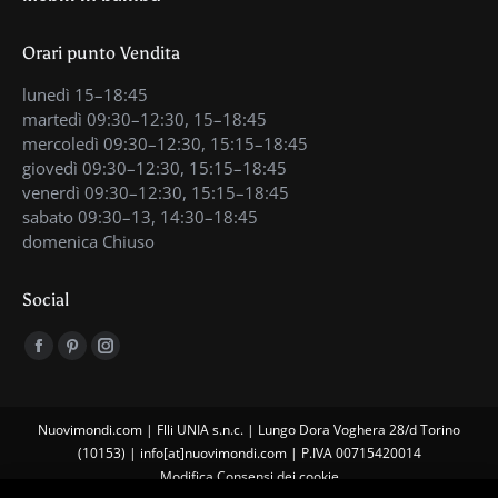
Orari punto Vendita
lunedì 15–18:45
martedì 09:30–12:30, 15–18:45
mercoledì 09:30–12:30, 15:15–18:45
giovedì 09:30–12:30, 15:15–18:45
venerdì 09:30–12:30, 15:15–18:45
sabato 09:30–13, 14:30–18:45
domenica Chiuso
Social
Find us on:
Facebook
Pinterest
Instagram
page
page
page
opens
opens
opens
Nuovimondi.com | Flli UNIA s.n.c. | Lungo Dora Voghera 28/d Torino
in
in
in
(10153) | info[at]nuovimondi.com | P.IVA 00715420014
new
new
new
Modifica Consensi dei cookie