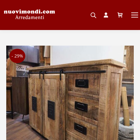
- 29%