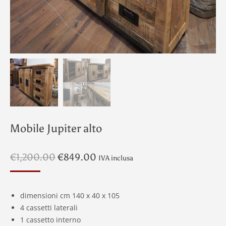
Mobile Jupiter alto
Il
Il
€
1,200.00
€
849.00
IVA inclusa
prezzo
prezzo
originale
attuale
era:
è:
dimensioni cm 140 x 40 x 105
€1,200.00.
€849.00.
4 cassetti laterali
1 cassetto interno