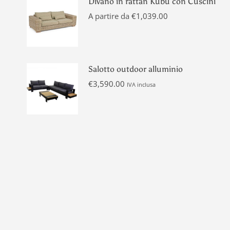
Divano in rattan Kubu con Cuscini
A partire da
€
1,039.00
Salotto outdoor alluminio
€
3,590.00
IVA inclusa