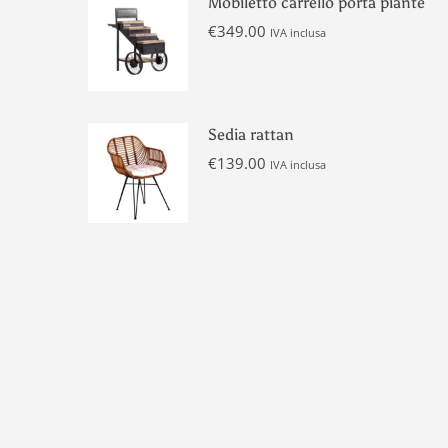
Mobiletto carrello porta piante
€
349.00
IVA inclusa
Sedia rattan
€
139.00
IVA inclusa