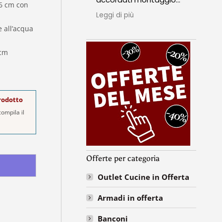
36 cm con
perfetto qualità prezzo
sop
Leggi di più
Leggi
top insomma grazie
seri
e all’acqua
mille ragazzi
punt
nell
Espe
 cm
ass
ripe
prodotto
ompila il
Offerte per categoria
Outlet Cucine in Offerta
Armadi in offerta
Banconi