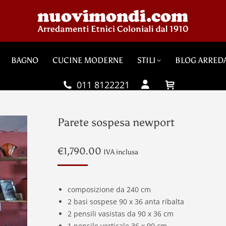
BAGNO
CUCINE MODERNE
STILI
BLOG ARRED
011 8122221
Parete sospesa newport
€
1,790.00
IVA inclusa
composizione da 240 cm
Ho 
2 basi sospese 90 x 36 anta ribalta
bag
2 pensili vasistas da 90 x 36 cm
Con
acc
1 pensile verticale 36 x 90 cm