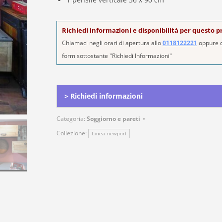
per
Legg
top
Richiedi informazioni e disponibilità per questo 
mil
Chiamaci negli orari di apertura allo
0118122221
oppure c
form sottostante "Richiedi Informazioni"
Alternative:
> Richiedi informazioni
Categoria:
Soggiorno e pareti
Collezione:
Linea newport