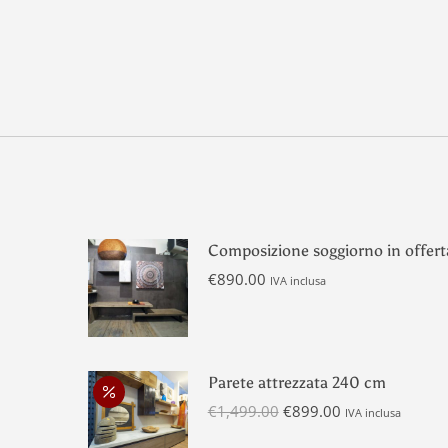
Composizione soggiorno in offert
€
890.00
IVA inclusa
Parete attrezzata 240 cm
Il
Il
€
1,499.00
€
899.00
IVA inclusa
prezzo
prezzo