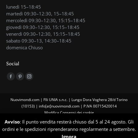
lunedì 15–18:45
martedì 09:30–12:30, 15–18:45
mercoledì 09:30–12:30, 15:15–18:45
giovedì 09:30–12:30, 15:15–18:45
venerdì 09:30–12:30, 15:15–18:45
sabato 09:30–13, 14:30–18:45
domenica Chiuso
Social
Find us on:
Facebook
Pinterest
Instagram
page
page
page
opens
opens
opens
Nuovimondi.com | Flli UNIA s.n.c. | Lungo Dora Voghera 28/d Torino
in
in
in
(10153) | info[at]nuovimondi.com | P.IVA 00715420014
new
new
new
Modifica Consensi dei cookie
window
window
window
Avviso
: Il punto vendita resterà chiuso dal 5 al 24 agosto. Gli
Privacy Policy
ordini e le spedizioni riprenderanno regolarmente a settembre.
Ignora