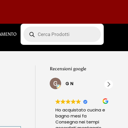
Products
search
AMENTO
Recensioni google
G N
Ho acquistato cucina e
Ho 
bagno mesi fa
vetr
Consegna nei tempi
Prod
accordati montaggio
orig