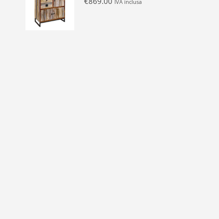
€
869.00
IVA inclusa