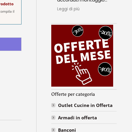
prodotto
perfetto qualità prezzo
sop
Leggi di più
Leggi
ompila il
top insomma grazie
seri
mille ragazzi
punt
nell
Espe
ass
ripe
Offerte per categoria
Outlet Cucine in Offerta
Armadi in offerta
Banconi