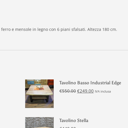
in ferro e mensole in legno con 6 piani sfalsati. Altezza 180 cm.
Tavolino Basso Industrial Edge
Il
Il
€
550.00
€
249.00
IVA inclusa
prezzo
prezzo
originale
attuale
era:
è:
€550.00.
€249.00.
Tavolino Stella