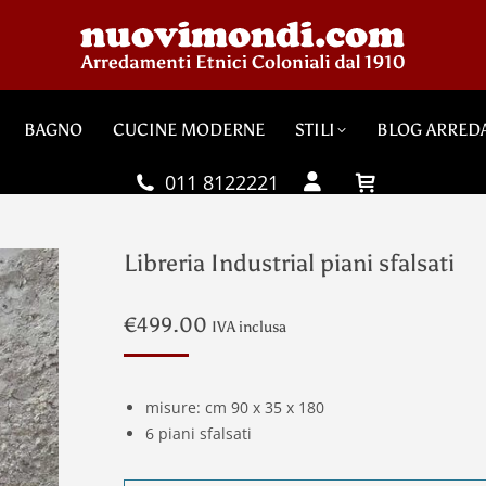
BAGNO
CUCINE MODERNE
STILI
BLOG ARRED
011 8122221
Libreria Industrial piani sfalsati
€
499.00
IVA inclusa
misure: cm 90 x 35 x 180
6 piani sfalsati