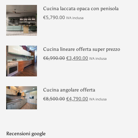
Cucina laccata opaca con penisola
€
5,790.00
IVA inclusa
Cucina lineare offerta super prezzo
Il
Il
€
6,990.00
€
3,490.00
IVA inclusa
prezzo
prezzo
originale
attuale
era:
è:
€6,990.00.
€3,490.00.
Cucina angolare offerta
Il
Il
€
8,500.00
€
4,790.00
IVA inclusa
prezzo
prezzo
originale
attuale
era:
è:
€8,500.00.
€4,790.00.
Recensioni google