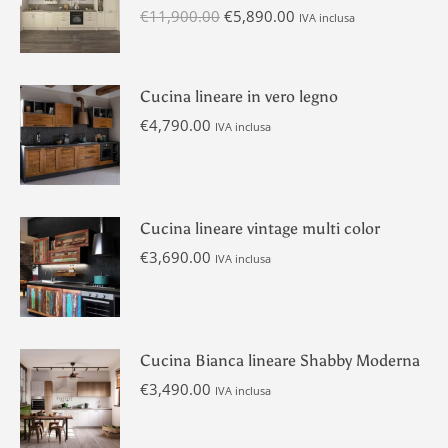
Il
Il
€
11,900.00
€
5,890.00
IVA inclusa
prezzo
prezzo
originale
attuale
era:
è:
Cucina lineare in vero legno
€11,900.00.
€5,890.00.
€
4,790.00
IVA inclusa
Cucina lineare vintage multi color
€
3,690.00
IVA inclusa
Cucina Bianca lineare Shabby Moderna
€
3,490.00
IVA inclusa