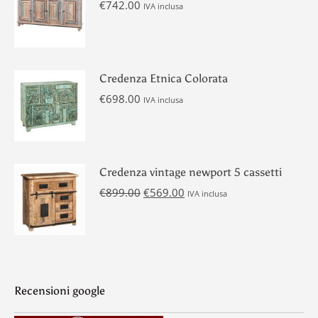
€
742.00
IVA inclusa
Credenza Etnica Colorata
€
698.00
IVA inclusa
Credenza vintage newport 5 cassetti
Il
Il
€
899.00
€
569.00
IVA inclusa
prezzo
prezzo
originale
attuale
era:
è:
€899.00.
€569.00.
Recensioni google