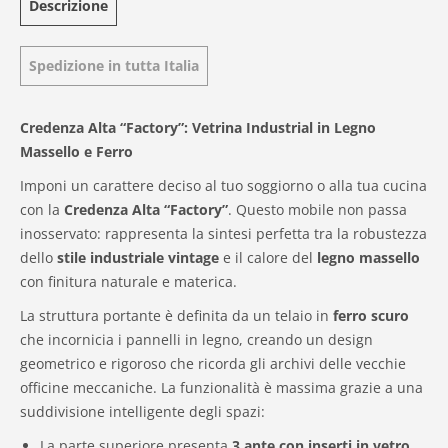
Descrizione
Spedizione in tutta Italia
Credenza Alta “Factory”: Vetrina Industrial in Legno
Massello e Ferro
Imponi un carattere deciso al tuo soggiorno o alla tua cucina
con la
Credenza Alta “Factory”
. Questo mobile non passa
inosservato: rappresenta la sintesi perfetta tra la robustezza
dello
stile industriale
vintage
e il calore del
legno massello
con finitura naturale e materica.
La struttura portante è definita da un telaio in
ferro scuro
che incornicia i pannelli in legno, creando un design
geometrico e rigoroso che ricorda gli archivi delle vecchie
officine meccaniche. La funzionalità è massima grazie a una
suddivisione intelligente degli spazi:
La parte superiore presenta
3 ante con inserti in vetro
,