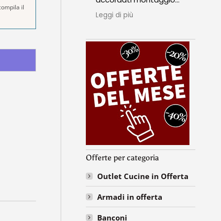
ompila il
perfetto qualità prezzo
sop
Leggi di più
Leggi
top insomma grazie
seri
mille ragazzi
punt
nell
Espe
ass
ripe
Offerte per categoria
Outlet Cucine in Offerta
Armadi in offerta
Banconi