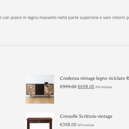
ò con piano in legno massello nella parte superiore e vani interni 
Credenza vintage legno riciclato 
Il
Il
€
999.00
€
698.00
IVA inclusa
prezzo
prezzo
originale
attuale
era:
è:
€999.00.
€698.00.
Consolle Scrittoio vintage
€
398.00
IVA inclusa