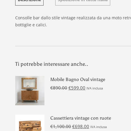
Consolle bar dallo stile vintage realizzata da una moto retr
bottiglie e calici.
Ti potrebbe interessare anche..
Mobile Bagno Oval vintage
Il
Il
€
890.00
€
599.00
IVA inclusa
prezzo
prezzo
originale
attuale
era:
è:
€890.00.
€599.00.
Cassettiera vintage con ruote
Il
Il
€
1,100.00
€
698.00
IVA inclusa