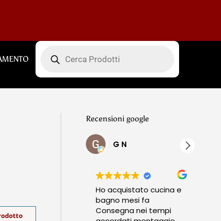
Products
search
AMENTO
Recensioni google
G N
Ho acquistato cucina e
Ho 
bagno mesi fa
vetr
Consegna nei tempi
Prod
prodotto
accordati montaggio
orig