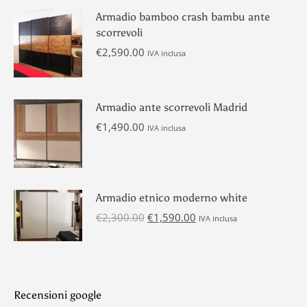
Armadio bamboo crash bambu ante
scorrevoli
€
2,590.00
IVA inclusa
Armadio ante scorrevoli Madrid
€
1,490.00
IVA inclusa
Armadio etnico moderno white
Il
Il
€
2,300.00
€
1,590.00
IVA inclusa
prezzo
prezzo
originale
attuale
era:
è:
€2,300.00.
€1,590.00.
Recensioni google